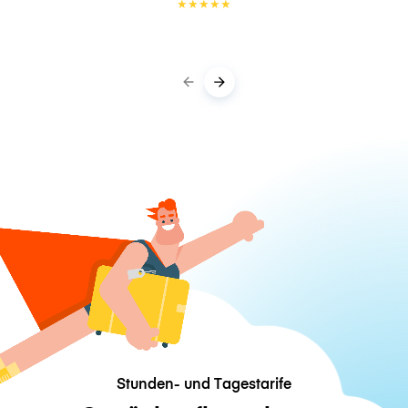
★
★
★
★
★
Stunden- und Tagestarife