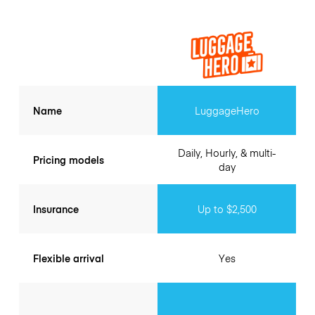
Name
LuggageHero
Daily, Hourly, & multi-
Pricing models
day
Insurance
Up to $2,500
Flexible arrival
Yes