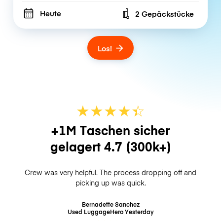
Heute
2 Gepäckstücke
Number of bags
Los!
★
★
★
★
☆
★
+1M Taschen sicher
gelagert
4.7
(300k+)
Crew was very helpful. The process dropping off and
picking up was quick.
Bernadette Sanchez
Used LuggageHero
Yesterday