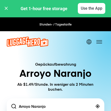
Get 1-hour free storage 
Use the App
Stunden- / Tagestarife
Flexible Buchung
Gepäckaufbewahrung
Arroyo Naranjo
Ab $1.49/Stunde. In weniger als 2 Minuten
buchen.
Location