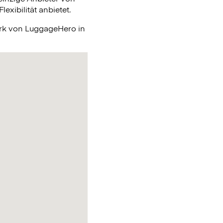
xibilität anbietet.
erk von LuggageHero in