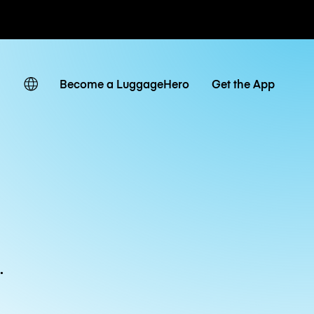
Tagestarife
Become a LuggageHero
Get the App
.