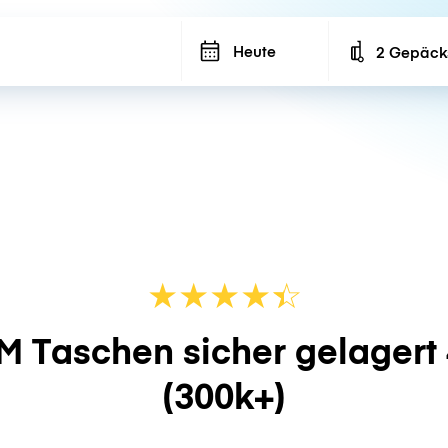
Heute
2 Gepäck
Number of ba
★
★
★
★
☆
★
M Taschen sicher gelagert
(300k+)