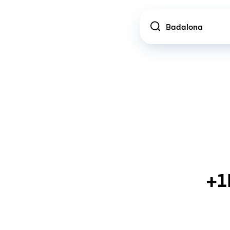
Location
+1