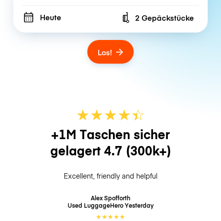
Heute
2 Gepäckstücke
Number of bags
Los!
★
★
★
★
☆
★
+1M Taschen sicher
gelagert
4.7
(300k+)
Excellent, friendly and helpful
Alex Spofforth
Used LuggageHero
Yesterday
★
★
★
★
★