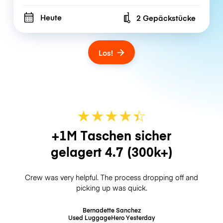
Heute
2 Gepäckstücke
Number of bags
Los!
★
★
★
★
☆
★
+1M Taschen sicher
gelagert
4.7
(300k+)
Crew was very helpful. The process dropping off and
picking up was quick.
Bernadette Sanchez
Used LuggageHero
Yesterday