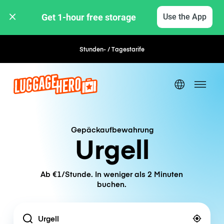
Get 1-hour free storage 
Use the App
Stunden- / Tagestarife
Flexible Buchung
Gepäckaufbewahrung
Urgell
Ab €1/Stunde. In weniger als 2 Minuten
buchen.
Location