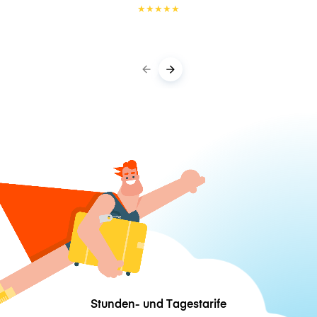
★
★
★
★
★
Stunden- und Tagestarife