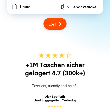
Heute
2 Gepäckstücke
Number of bags
Los!
★
★
★
★
☆
★
+1M Taschen sicher
gelagert
4.7
(300k+)
Excellent, friendly and helpful
Alex Spofforth
Used LuggageHero
Yesterday
★
★
★
★
★