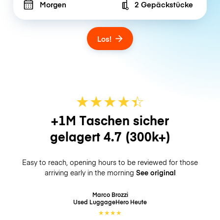
Morgen
2 Gepäckstücke
Number of bags
Los!
★
★
★
★
☆
★
+1M Taschen sicher
gelagert
4.7
(300k+)
Easy to reach, opening hours to be reviewed for those
arriving early in the morning
See original
Marco Brozzi
Used LuggageHero
Heute
★
★
★
★