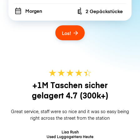
Morgen
2 Gepäckstücke
Number of bags
Los!
★
★
★
★
☆
★
+1M Taschen sicher
gelagert
4.7
(300k+)
Great service, staff were so nice and it was so easy being
right across the street from the station
Lisa Rush
Used LuggageHero
Heute