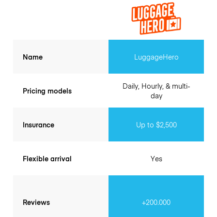
Name
LuggageHero
Daily, Hourly, & multi-
Pricing models
day
Insurance
Up to $2,500
Flexible arrival
Yes
Reviews
+200.000