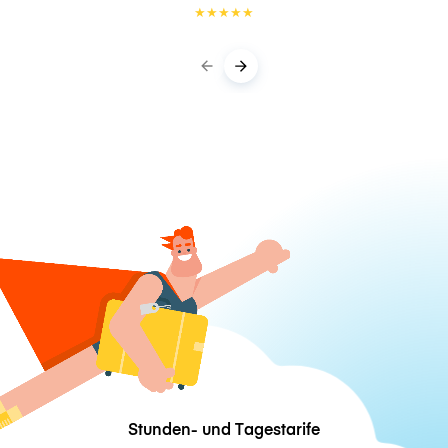
★
★
★
★
★
Stunden- und Tagestarife