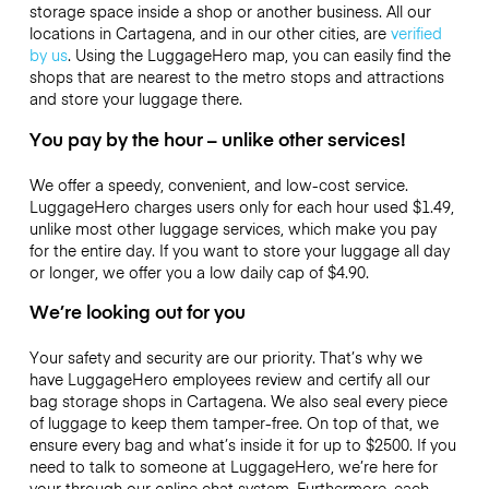
storage space inside a shop or another business. All our
locations in Cartagena, and in our other cities, are
verified
by us
. Using the LuggageHero map, you can easily find the
shops that are nearest to the metro stops and attractions
and store your luggage there.
You pay by the hour – unlike other services!
We offer a speedy, convenient, and low-cost service.
LuggageHero charges users only for each hour used
$1.49
,
unlike most other luggage services, which make you pay
for the entire day. If you want to store your luggage all day
or longer, we offer you a low daily cap of
$4.90
.
We’re looking out for you
Your safety and security are our priority. That’s why we
have LuggageHero employees review and certify all our
bag storage shops in Cartagena. We also seal every piece
of luggage to keep them tamper-free. On top of that, we
ensure every bag and what’s inside it for up to
$2500
. If you
need to talk to someone at LuggageHero, we’re here for
your through our online chat system. Furthermore, each