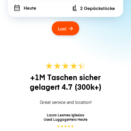
Heute
2 Gepäckstücke
Number of bags
Los!
★
★
★
★
☆
★
+1M Taschen sicher
gelagert
4.7
(300k+)
Great service and location!
Laura Lesmes Iglesias
Used LuggageHero
Heute
★
★
★
★
★