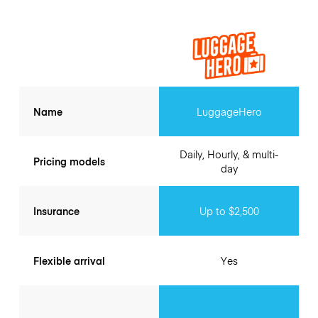
Name
LuggageHero
Daily, Hourly, & multi-
Pricing models
day
Insurance
Up to $2,500
Flexible arrival
Yes