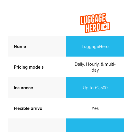
Name
LuggageHero
Daily, Hourly, & multi-
Pricing models
day
Insurance
Up to €2,500
Flexible arrival
Yes