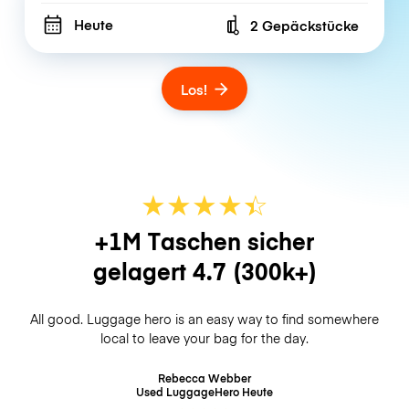
Heute
2 Gepäckstücke
Number of bags
Los!
★
★
★
★
☆
★
+1M Taschen sicher
gelagert
4.7
(300k+)
All good. Luggage hero is an easy way to find somewhere
local to leave your bag for the day.
Rebecca Webber
Used LuggageHero
Heute