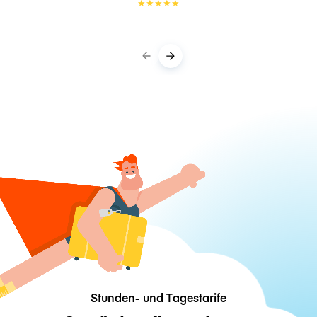
★
★
★
★
★
Stunden- und Tagestarife