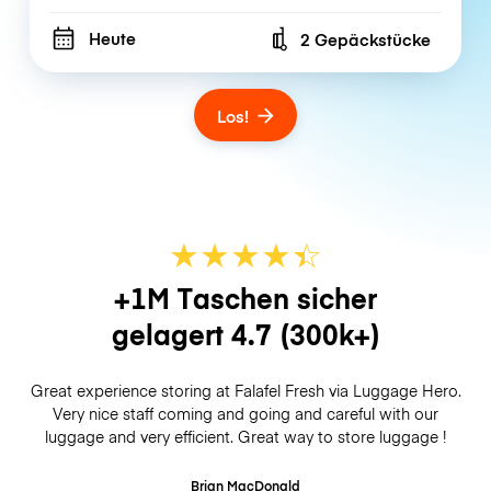
Heute
2 Gepäckstücke
Number of bags
Los!
★
★
★
★
☆
★
+1M Taschen sicher
gelagert
4.7
(300k+)
Great experience storing at Falafel Fresh via Luggage Hero.
Very nice staff coming and going and careful with our
luggage and very efficient. Great way to store luggage !
Brian MacDonald