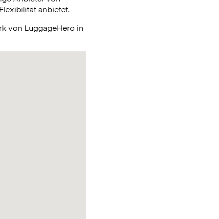
xibilität anbietet.
erk von LuggageHero in