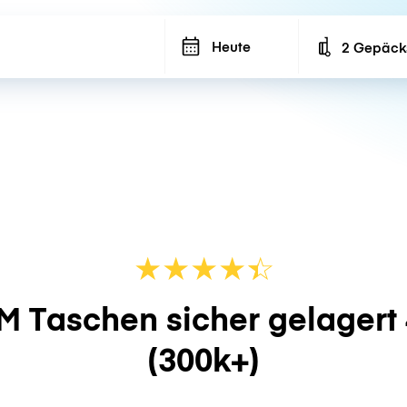
Heute
2 Gepäck
Number of ba
★
★
★
★
☆
★
M Taschen sicher gelagert
(300k+)