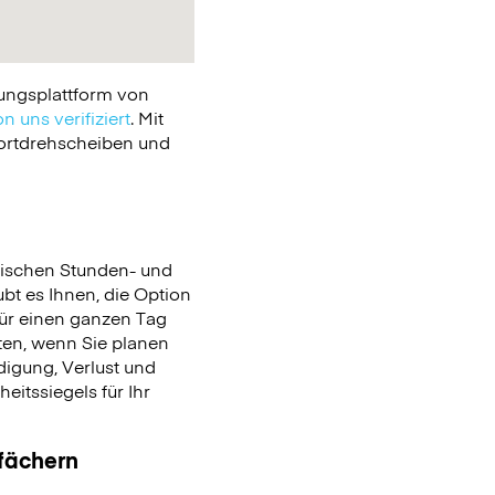
ungsplattform von
n uns verifiziert
. Mit
portdrehscheiben und
ischen Stunden- und
ubt es Ihnen, die Option
für einen ganzen Tag
en, wenn Sie planen
igung, Verlust und
itssiegels für Ihr
ßfächern