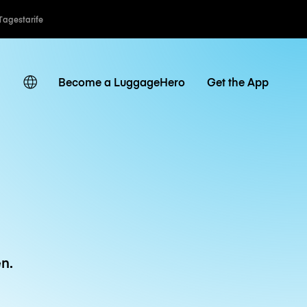
Tagestarife
Become a LuggageHero
Get the App
n.