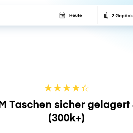
Heute
2 Gepäck
Number of ba
★
★
★
★
☆
★
M Taschen sicher gelagert
(300k+)