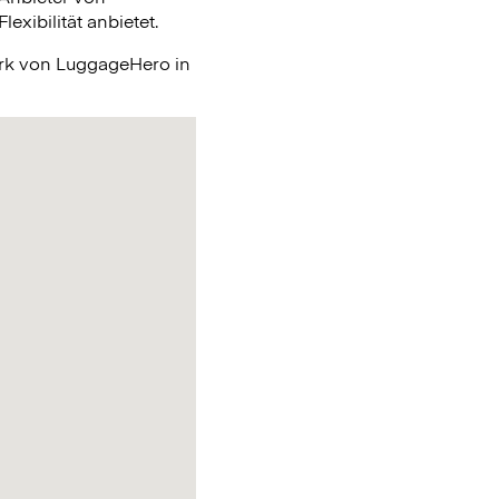
xibilität anbietet.
erk von LuggageHero in