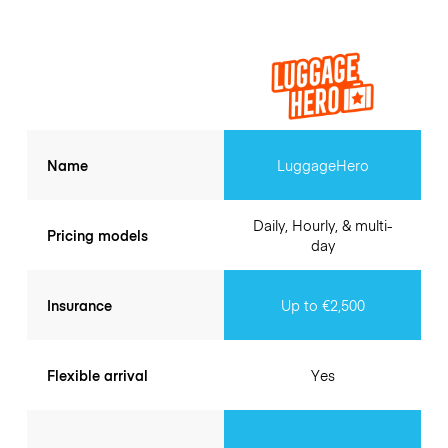
Name
LuggageHero
Daily, Hourly, & multi-
Pricing models
day
Insurance
Up to €2,500
Flexible arrival
Yes