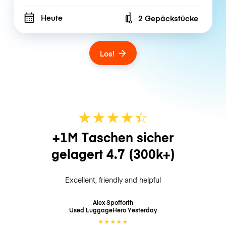
Heute
2 Gepäckstücke
Number of bags
Los!
★
★
★
★
☆
★
+1M Taschen sicher
gelagert
4.7
(300k+)
Excellent, friendly and helpful
Alex Spofforth
Used LuggageHero
Yesterday
★
★
★
★
★