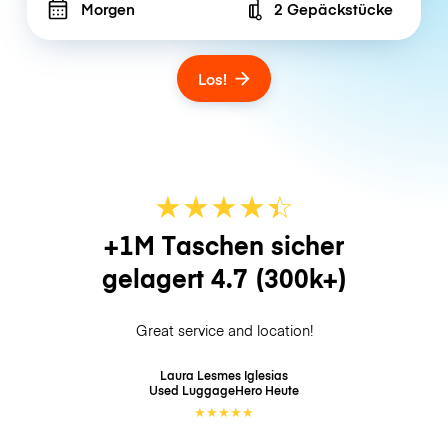
Morgen
2 Gepäckstücke
Number of bags
Los!
★
★
★
★
☆
★
+1M Taschen sicher
gelagert
4.7
(300k+)
Great service and location!
Laura Lesmes Iglesias
Used LuggageHero
Heute
★
★
★
★
★