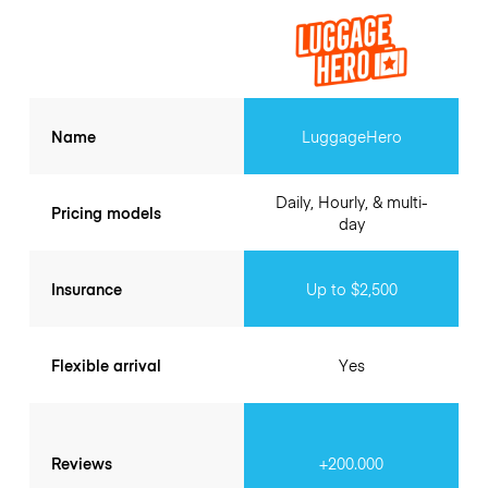
Name
LuggageHero
Daily, Hourly, & multi-
Pricing models
day
Insurance
Up to $2,500
Flexible arrival
Yes
Reviews
+200.000