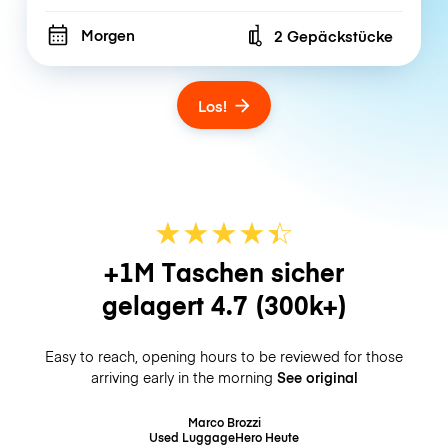
Morgen
2 Gepäckstücke
Number of bags
Los!
★
★
★
★
☆
★
+1M Taschen sicher
gelagert
4.7
(300k+)
Easy to reach, opening hours to be reviewed for those
arriving early in the morning
See original
Marco Brozzi
Used LuggageHero
Heute