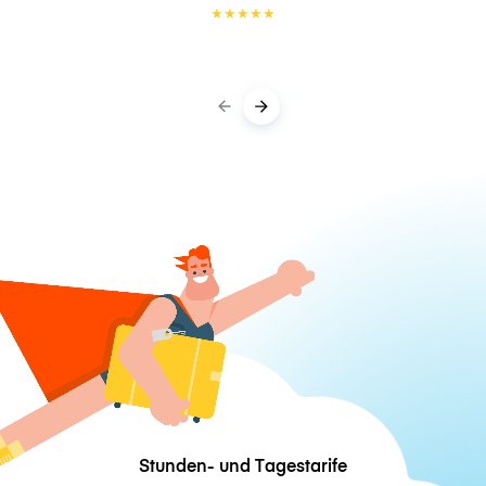
★
★
★
★
★
Stunden- und Tagestarife