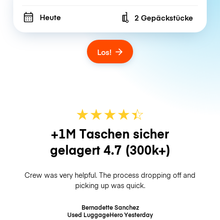
Heute
2 Gepäckstücke
Number of bags
Los!
★
★
★
★
☆
★
+1M Taschen sicher
gelagert
4.7
(300k+)
Crew was very helpful. The process dropping off and
picking up was quick.
Bernadette Sanchez
Used LuggageHero
Yesterday