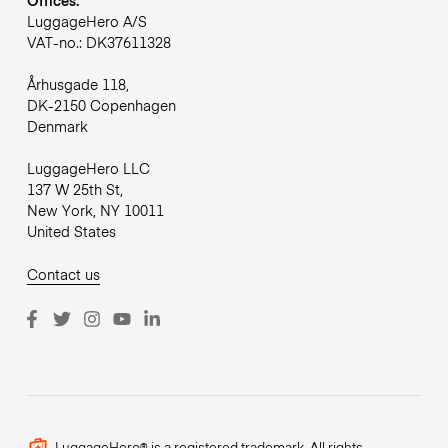
LuggageHero A/S
VAT-no.: DK37611328
Århusgade 118,
DK-2150 Copenhagen
Denmark
LuggageHero LLC
137 W 25th St,
New York, NY 10011
United States
Contact us
LuggageHero® is a registered trademark. All rights