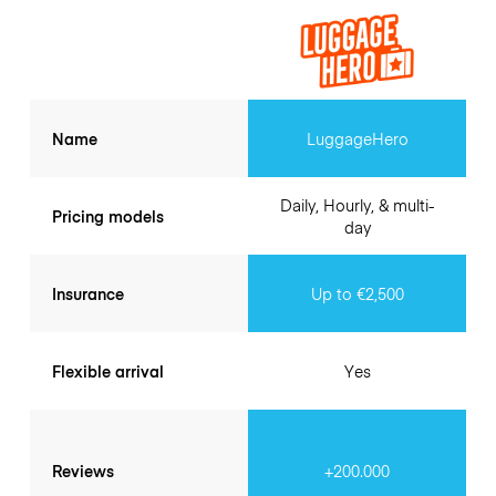
Name
LuggageHero
Daily, Hourly, & multi-
Pricing models
day
Insurance
Up to €2,500
Flexible arrival
Yes
Reviews
+200.000