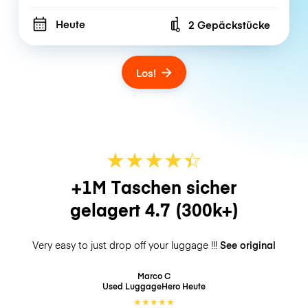
Heute
2 Gepäckstücke
Number of bags
Los!
★
★
★
★
☆
★
+1M Taschen sicher
gelagert
4.7
(300k+)
Very easy to just drop off your luggage !!!
See original
Marco C
Used LuggageHero
Heute
★
★
★
★
★