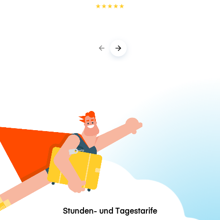
★
★
★
★
★
Stunden- und Tagestarife