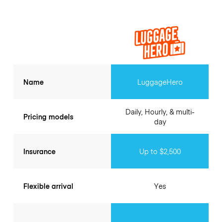
Name
LuggageHero
Daily, Hourly, & multi-
Pricing models
day
Insurance
Up to $2,500
Flexible arrival
Yes