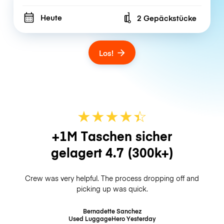
Heute
2 Gepäckstücke
Number of bags
Los!
★
★
★
★
☆
★
+1M Taschen sicher
gelagert
4.7
(300k+)
Crew was very helpful. The process dropping off and
picking up was quick.
Bernadette Sanchez
Used LuggageHero
Yesterday