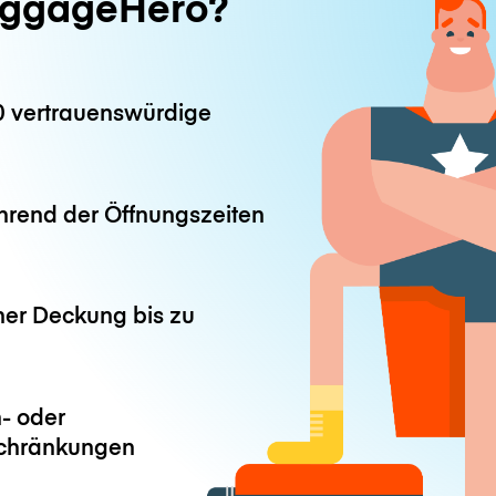
ggageHero?
0 vertrauenswürdige
hrend der Öffnungszeiten
ner Deckung bis zu
- oder
chränkungen