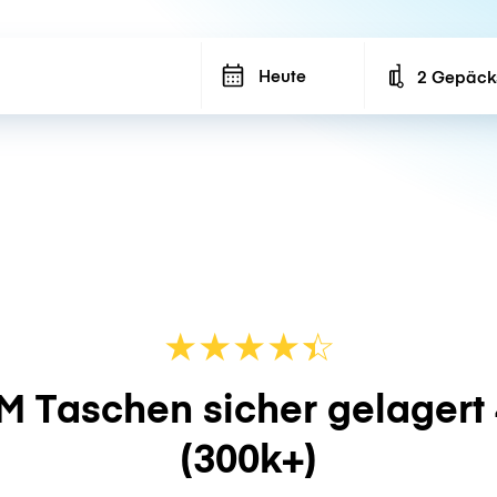
Heute
2 Gepäck
Number of ba
★
★
★
★
☆
★
M Taschen sicher gelagert
(300k+)