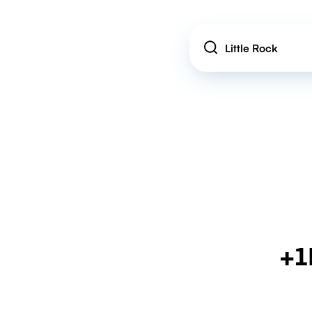
Location
+1