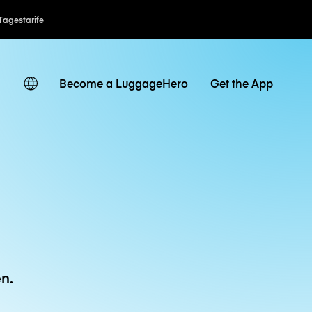
Tagestarife
Become a LuggageHero
Get the App
n.