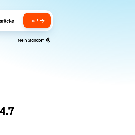
Los!
stücke
gs
Mein Standort
4.7