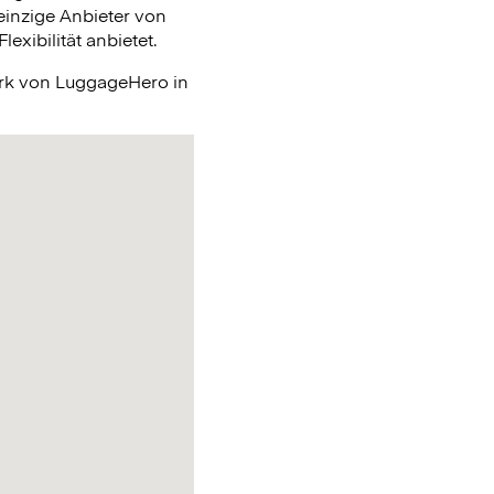
einzige Anbieter von
xibilität anbietet.
erk von LuggageHero in