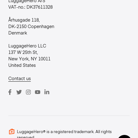
LuggageHero A/S
VAT-no.: DK37611328
Århusgade 118,
DK-2150 Copenhagen
Denmark
LuggageHero LLC
137 W 25th St,
New York, NY 10011
United States
Contact us
LuggageHero® is a registered trademark. All rights
reserved.