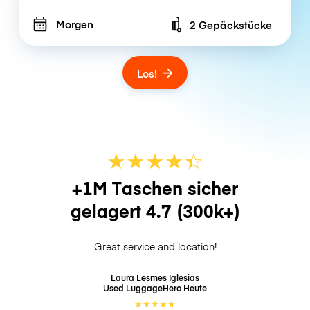
Morgen
2 Gepäckstücke
Number of bags
Los!
★
★
★
★
☆
★
+1M Taschen sicher
gelagert
4.7
(300k+)
Great service and location!
Laura Lesmes Iglesias
Used LuggageHero
Heute
★
★
★
★
★