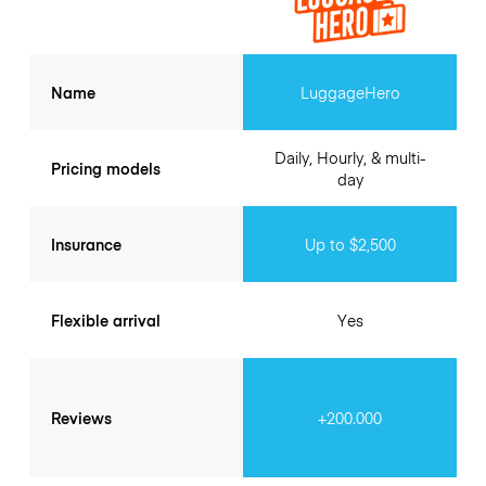
Name
LuggageHero
Daily, Hourly, & multi-
Pricing models
day
Insurance
Up to $2,500
Flexible arrival
Yes
Reviews
+200.000