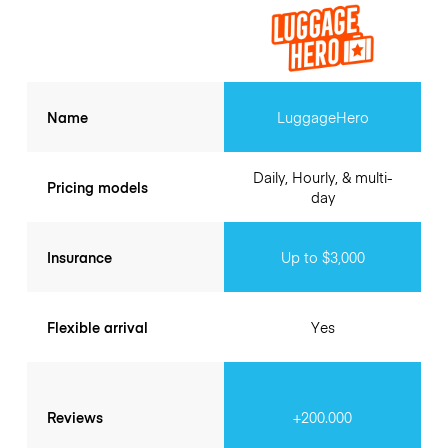
Name
LuggageHero
Daily, Hourly, & multi-
Pricing models
day
Insurance
Up to $3,000
Flexible arrival
Yes
Reviews
+200.000