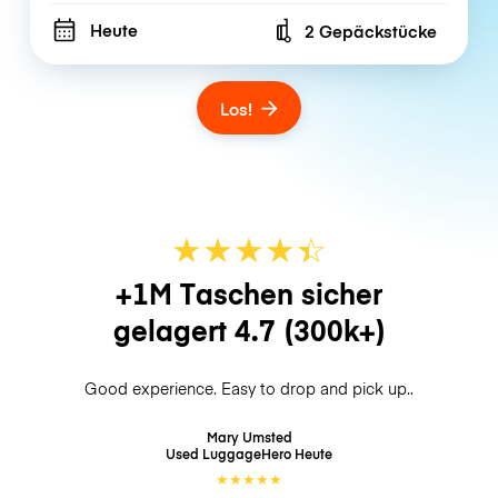
Heute
2 Gepäckstücke
Number of bags
Los!
★
★
★
★
☆
★
+1M Taschen sicher
gelagert
4.7
(300k+)
Good experience. Easy to drop and pick up..
Mary Umsted
Used LuggageHero
Heute
★
★
★
★
★