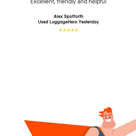
Excellent, friendly and helpful
Alex Spofforth
Used LuggageHero
Yesterday
★
★
★
★
★