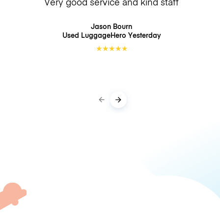
Very good service and kind staff
Jason Bourn
Used LuggageHero
Yesterday
★
★
★
★
★