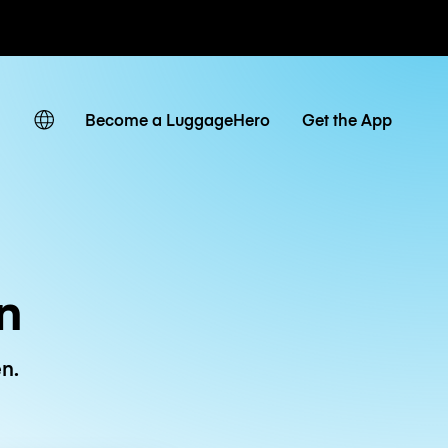
Tagestarife
Become a LuggageHero
Get the App
n
n.