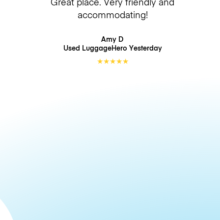
Great place. Very friendly and
accommodating!
Amy D
Used LuggageHero
Yesterday
★
★
★
★
★