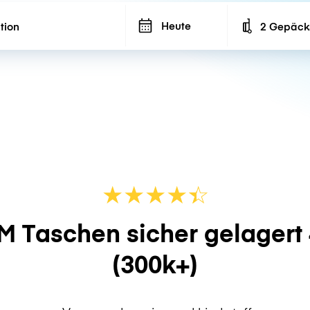
Heute
2 Gepäck
Number of ba
★
★
★
★
☆
★
M Taschen sicher gelagert
(300k+)