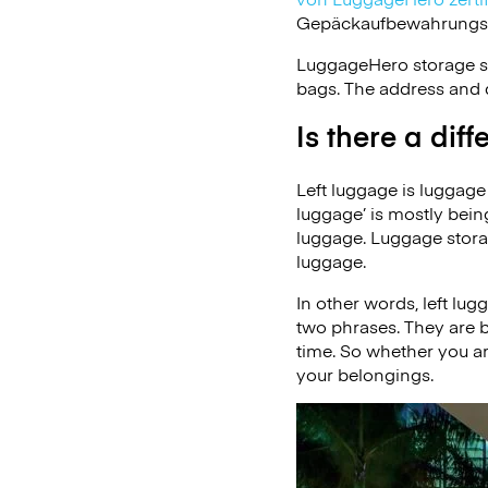
Gepäckaufbewahrungsdie
LuggageHero storage s
bags. The address and d
Is there a di
Left luggage is luggage 
luggage’ is mostly bein
luggage. Luggage stora
luggage.
In other words, left lu
two phrases. They are b
time. So whether you ar
your belongings.