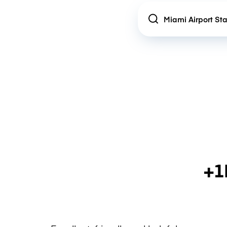
Location
+1