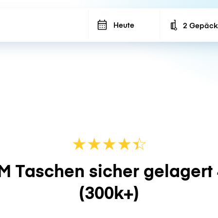
Heute
2 Gepäck
Number of ba
★
★
★
★
☆
★
M Taschen sicher gelagert
(300k+)