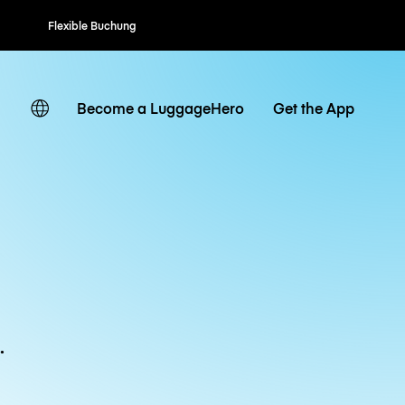
Flexible Buchung
Become a LuggageHero
Get the App
.