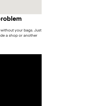
 problem
without your bags. Just
ide a shop or another