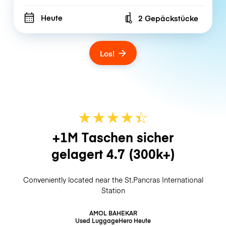
Heute
2 Gepäckstücke
Number of bags
Los!
★
★
★
★
☆
★
+1M Taschen sicher
gelagert
4.7
(300k+)
Conveniently located near the St.Pancras International
Station
AMOL BAHEKAR
Used LuggageHero
Heute