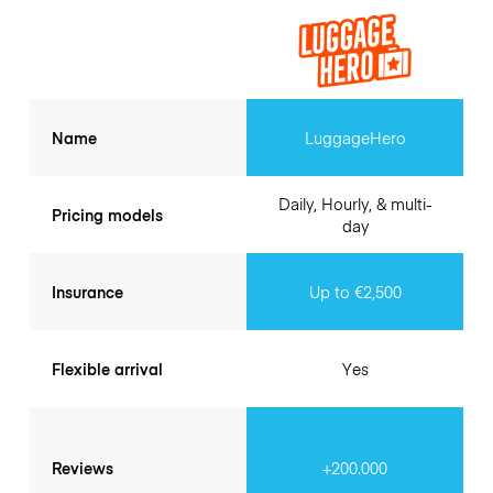
Name
LuggageHero
Daily, Hourly, & multi-
Pricing models
day
Insurance
Up to €2,500
Flexible arrival
Yes
Reviews
+200.000