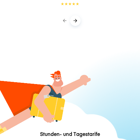
★
★
★
★
★
Stunden- und Tagestarife