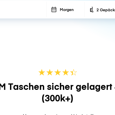
Morgen
2 Gepäck
Number of ba
★
★
★
★
☆
★
M Taschen sicher gelagert
(300k+)