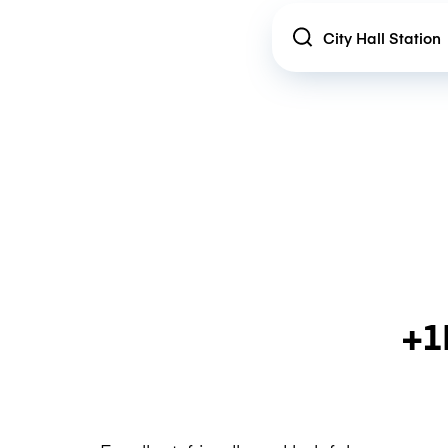
Location
+1