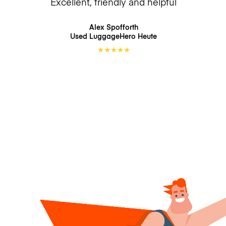
Excellent, friendly and helpful
Alex Spofforth
Used LuggageHero
Heute
★
★
★
★
★