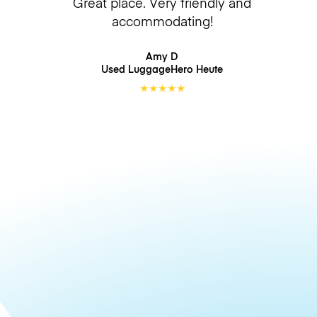
Great place. Very friendly and
accommodating!
Amy D
Used LuggageHero
Heute
★
★
★
★
★