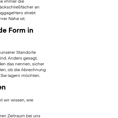
ie immer die
päckschließfächer an
uggageHero strebt
rer Nähe ist.
de Form in
unserer Standorte
ind. Anders gesagt,
en das nennen, sicher
len, ob die Abrechnung
 Sie lagern möchten.
en
l wir wissen, wie
ren Zeitraum bei uns