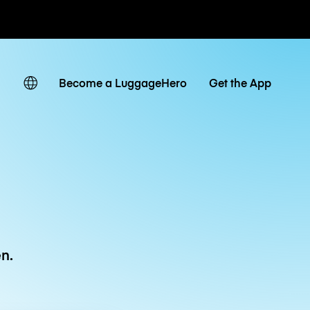
Tagestarife
Become a LuggageHero
Get the App
n.