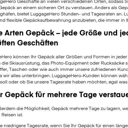
geHero Geschäfte an vielen verschiedenen Orten, sodass S
 Gepäck an einem sicheren Ort zu verstauen. Anders als Ge
ghäfen, bietet LuggageHero Stunden- und Tagesraten an. L
nd flexible Gepäckaufbewahrung anzubieten, die immer in Ih
le Arten Gepäck – jede Größe und je
üften Geschäften
Hero können Ihr Gepäck aller Größen und Formen in jeder 
 es die Skiausrüstung, das Photo-Equipment oder Rucksäcke s
fer, Taschen oder wie auch immer unsere zufriedenen Kund
da wir alles unterbringen. LuggageHero-Kunden können wäh
soll oder ob Sie unsere Tagesrate haben möchten, egal was
r Gepäck für mehrere Tage verstau
erdem die Möglichkeit, Gepäck mehrere Tage zu lagern, wei
 Reisen ist.
e niedrigere Tagesrate, wenn Sie Ihr Gepäck für einen länge