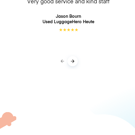
Very good service and kind staff
Jason Bourn
Used LuggageHero
Heute
★
★
★
★
★