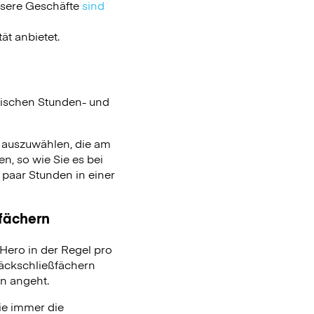
nsere Geschäfte
sind
ät anbietet.
ischen Stunden- und
n auszuwählen, die am
n, so wie Sie es bei
aar Stunden in einer
ßfächern
ero in der Regel pro
päckschließfächern
on angeht.
ie immer die