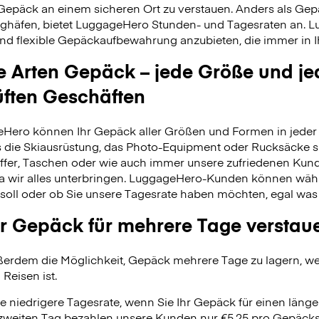
 Gepäck an einem sicheren Ort zu verstauen. Anders als Ge
ghäfen, bietet LuggageHero Stunden- und Tagesraten an. L
nd flexible Gepäckaufbewahrung anzubieten, die immer in Ih
le Arten Gepäck – jede Größe und je
üften Geschäften
Hero können Ihr Gepäck aller Größen und Formen in jeder 
 es die Skiausrüstung, das Photo-Equipment oder Rucksäcke s
fer, Taschen oder wie auch immer unsere zufriedenen Kund
da wir alles unterbringen. LuggageHero-Kunden können wäh
soll oder ob Sie unsere Tagesrate haben möchten, egal was
r Gepäck für mehrere Tage verstau
erdem die Möglichkeit, Gepäck mehrere Tage zu lagern, wei
 Reisen ist.
e niedrigere Tagesrate, wenn Sie Ihr Gepäck für einen länge
zweiten Tag bezahlen unsere Kunden nur €5.25 pro Gepäcks