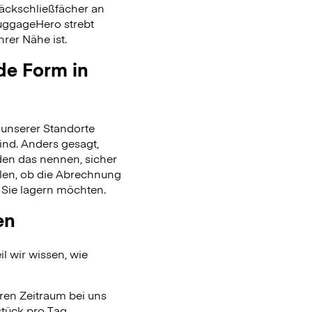
päckschließfächer an
uggageHero strebt
rer Nähe ist.
de Form in
unserer Standorte
ind. Anders gesagt,
en das nennen, sicher
len, ob die Abrechnung
 Sie lagern möchten.
en
l wir wissen, wie
ren Zeitraum bei uns
tück pro Tag.