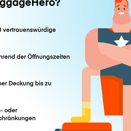
ggageHero?
0 vertrauenswürdige
hrend der Öffnungszeiten
ner Deckung bis zu
- oder
chränkungen