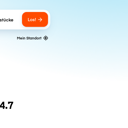
Los!
stücke
gs
Mein Standort
4.7