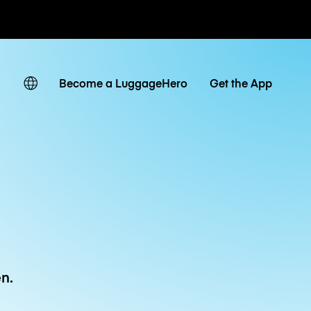
Tagestarife
Become a LuggageHero
Get the App
n.