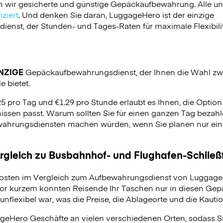
n wir gesicherte und günstige Gepäckaufbewahrung. Alle u
ziert
. Und denken Sie daran, LuggageHero ist der einzige
nst, der Stunden- und Tages-Raten für maximale Flexibilit
NZIGE
Gepäckaufbewahrungsdienst, der Ihnen die Wahl zw
e bietet.
25 pro Tag und €1.29 pro Stunde erlaubt es Ihnen, die Optio
issen passt. Warum sollten Sie für einen ganzen Tag bezahle
hrungsdiensten machen würden, wenn Sie planen nur ein p
ergleich zu Busbahnhof- und Flughafen-Schlie
osten im Vergleich zum Aufbewahrungsdienst von LuggageH
vor kurzem konnten Reisende Ihr Taschen nur in diesen Ge
unflexibel war, was die Preise, die Ablageorte und die Kauti
geHero Geschäfte an vielen verschiedenen Orten, sodass S