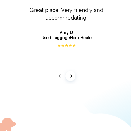
Great place. Very friendly and
accommodating!
Amy D
Used LuggageHero
Heute
★
★
★
★
★