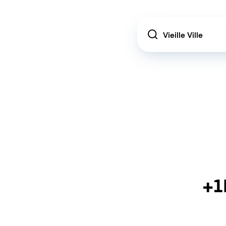
Location
+1