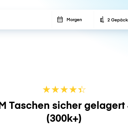
Morgen
2 Gepäck
Number of ba
★
★
★
★
☆
★
M Taschen sicher gelagert
(300k+)