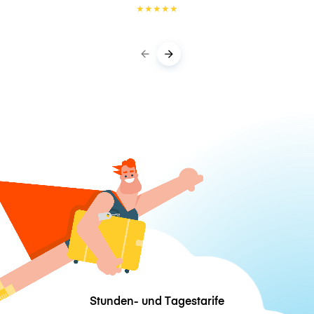
★
★
★
★
★
Stunden- und Tagestarife