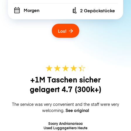
Morgen
2 Gepäckstücke
Number of bags
Los!
★
★
★
★
☆
★
+1M Taschen sicher
gelagert
4.7
(300k+)
The service was very convenient and the staff were very
welcoming.
See original
Soary Andrianarisoa
Used LuggageHero
Heute