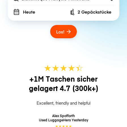
Heute
2 Gepäckstücke
Number of bags
Los!
★
★
★
★
☆
★
+1M Taschen sicher
gelagert
4.7
(300k+)
Excellent, friendly and helpful
Alex Spofforth
Used LuggageHero
Yesterday
★
★
★
★
★