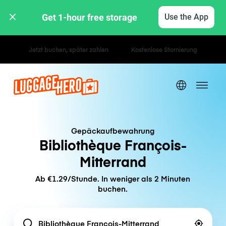
Get 1-hour free storage 
Use the App
Stunden- / Tagestarife
Gepäckaufbewahrung
Bibliothèque François-
Mitterrand
Ab €1.29/Stunde. In weniger als 2 Minuten
buchen.
Location