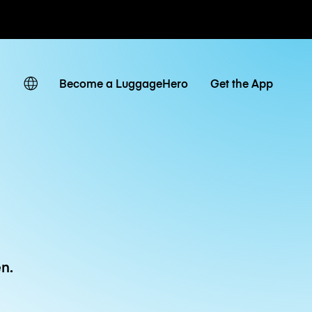
Tagestarife
Become a LuggageHero
Get the App
n.