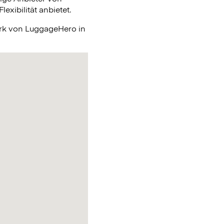
xibilität anbietet.
erk von LuggageHero in