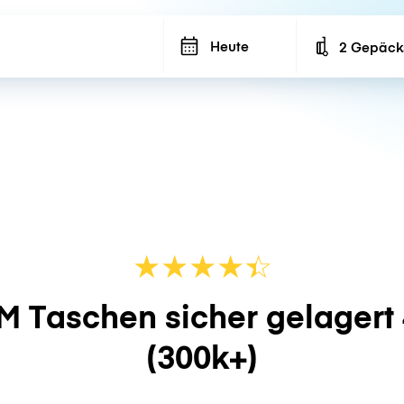
Heute
2 Gepäck
Number of ba
★
★
★
★
☆
★
M Taschen sicher gelagert
(300k+)