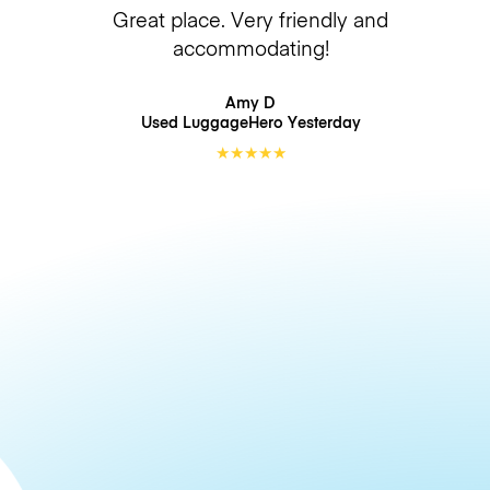
Great place. Very friendly and
accommodating!
Amy D
Used LuggageHero
Yesterday
★
★
★
★
★