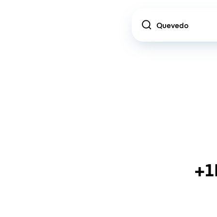
Location
+1