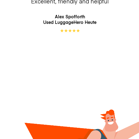
Excellent, friendly and helpful
Alex Spofforth
Used LuggageHero
Heute
★
★
★
★
★