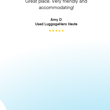
Great place. Very friendly and
accommodating!
Amy D
Used LuggageHero
Heute
★
★
★
★
★