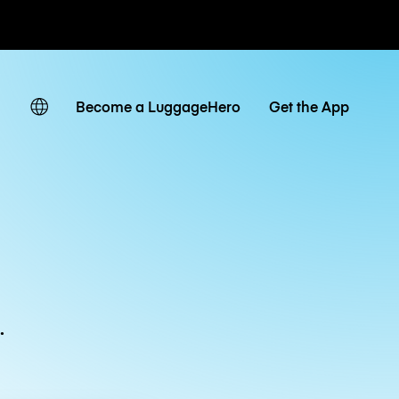
Tagestarife
Become a LuggageHero
Get the App
.