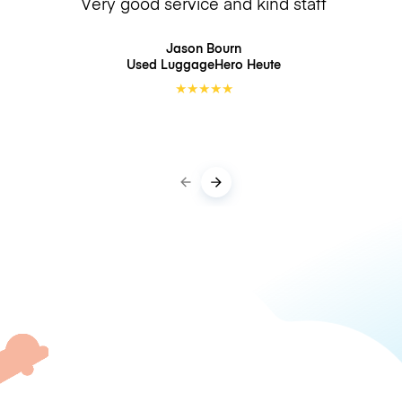
Very good service and kind staff
Jason Bourn
Used LuggageHero
Heute
★
★
★
★
★