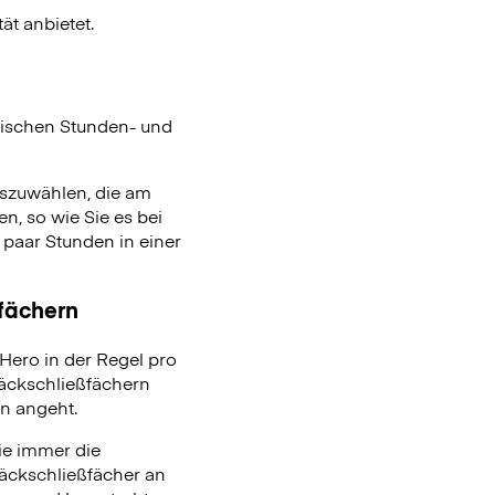
ät anbietet.
ischen Stunden- und
auszuwählen, die am
n, so wie Sie es bei
aar Stunden in einer
ßfächern
ero in der Regel pro
päckschließfächern
on angeht.
ie immer die
päckschließfächer an