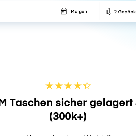
Morgen
2 Gepäck
Number of ba
★
★
★
★
☆
★
M Taschen sicher gelagert
(300k+)