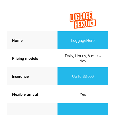
Name
LuggageHero
Daily, Hourly, & multi-
Pricing models
day
Insurance
Up to $3,000
Flexible arrival
Yes