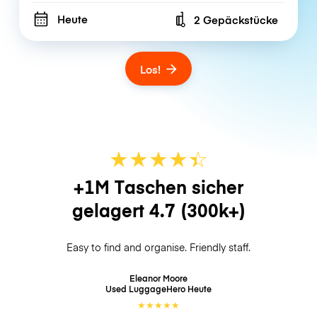
Heute
2 Gepäckstücke
Number of bags
Los!
★
★
★
★
☆
★
+1M Taschen sicher
gelagert
4.7
(300k+)
Easy to find and organise. Friendly staff.
Eleanor Moore
Used LuggageHero
Heute
★
★
★
★
★