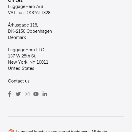
LuggageHero A/S
VAT-no.: DK37611328
Århusgade 118,
DK-2150 Copenhagen
Denmark
LuggageHero LLC
137 W 25th St,
New York, NY 10011
United States
Contact us
LuggageHero® is a registered trademark. All rights