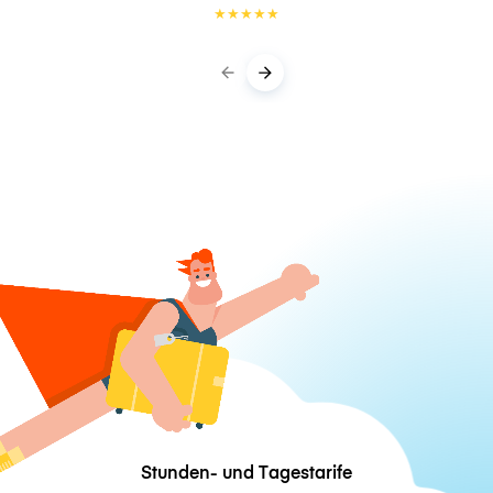
★
★
★
★
★
Stunden- und Tagestarife