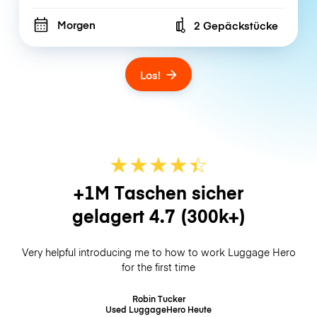
Morgen
2 Gepäckstücke
Number of bags
Los!
★
★
★
★
☆
★
+1M Taschen sicher
gelagert
4.7
(300k+)
Very helpful introducing me to how to work Luggage Hero
for the first time
Robin Tucker
Used LuggageHero
Heute