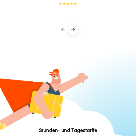
★
★
★
★
★
Stunden- und Tagestarife