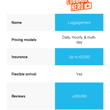
Name
LuggageHero
Daily, Hourly, & multi-
Pricing models
day
Insurance
Up to €2,500
Flexible arrival
Yes
Reviews
+200.000