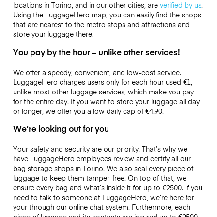
locations in Torino, and in our other cities, are
verified by us
.
Using the LuggageHero map, you can easily find the shops
that are nearest to the metro stops and attractions and
store your luggage there.
You pay by the hour – unlike other services!
We offer a speedy, convenient, and low-cost service.
LuggageHero charges users only for each hour used
€1
,
unlike most other luggage services, which make you pay
for the entire day. If you want to store your luggage all day
or longer, we offer you a low daily cap of
€4.90
.
We’re looking out for you
Your safety and security are our priority. That’s why we
have LuggageHero employees review and certify all our
bag storage shops in Torino. We also seal every piece of
luggage to keep them tamper-free. On top of that, we
ensure every bag and what’s inside it for up to
€2500
. If you
need to talk to someone at LuggageHero, we’re here for
your through our online chat system. Furthermore, each
piece of luggage and its contents are insured up to
€2500
.