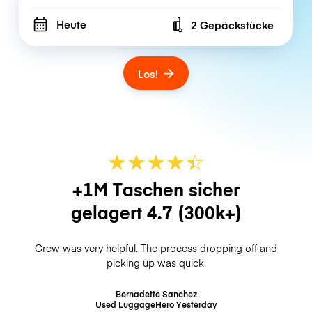
Heute
2 Gepäckstücke
Number of bags
Los!
★
★
★
★
☆
★
+1M Taschen sicher
gelagert
4.7
(300k+)
Crew was very helpful. The process dropping off and
picking up was quick.
Bernadette Sanchez
Used LuggageHero
Yesterday