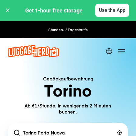
Get 1-hour free storage 
Use the App
Stunden- / Tagestarife
Flexible Buchung
Gepäckaufbewahrung
Torino
Ab €1/Stunde. In weniger als 2 Minuten
buchen.
Location