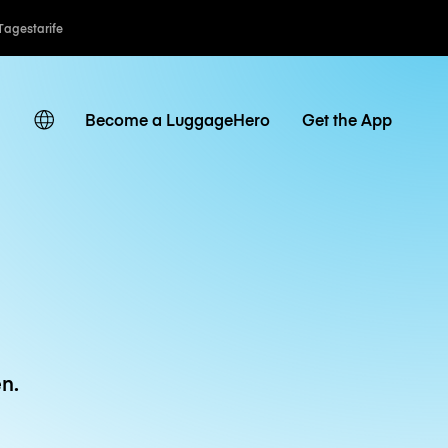
Tagestarife
Become a LuggageHero
Get the App
n.