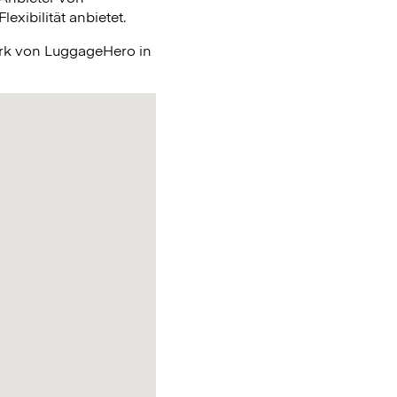
xibilität anbietet.
erk von LuggageHero in