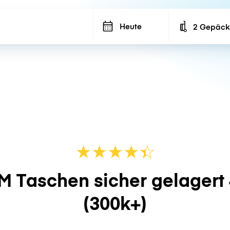
Heute
2 Gepäck
Number of ba
★
★
★
★
☆
★
M Taschen sicher gelagert
(300k+)