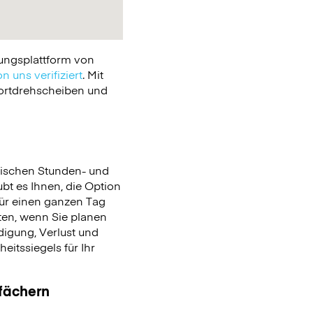
ungsplattform von
n uns verifiziert
. Mit
portdrehscheiben und
ischen Stunden- und
ubt es Ihnen, die Option
für einen ganzen Tag
en, wenn Sie planen
igung, Verlust und
itssiegels für Ihr
ßfächern