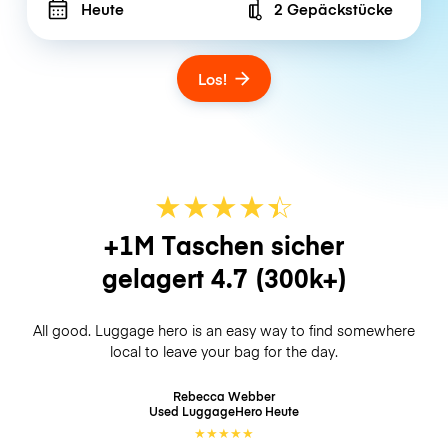
Heute
2 Gepäckstücke
Number of bags
Los!
★
★
★
★
☆
★
+1M Taschen sicher
gelagert
4.7
(300k+)
All good. Luggage hero is an easy way to find somewhere
local to leave your bag for the day.
Rebecca Webber
Used LuggageHero
Heute
★
★
★
★
★