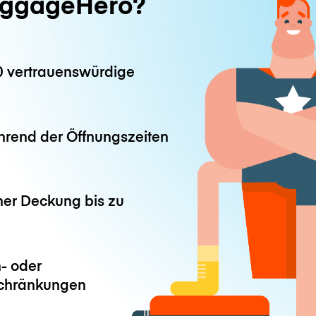
ggageHero?
0 vertrauenswürdige
hrend der Öffnungszeiten
ner Deckung bis zu
- oder
chränkungen