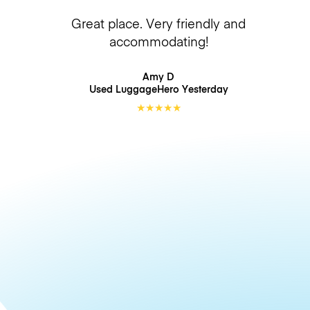
Great place. Very friendly and
accommodating!
Amy D
Used LuggageHero
Yesterday
★
★
★
★
★