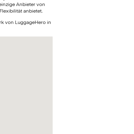
einzige Anbieter von
xibilität anbietet.
erk von LuggageHero in