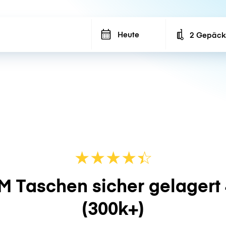
Heute
2 Gepäck
Number of ba
★
★
★
★
☆
★
M Taschen sicher gelagert
(300k+)