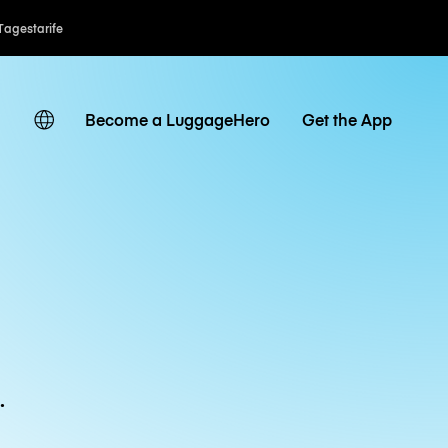
Tagestarife
Become a LuggageHero
Get the App
.