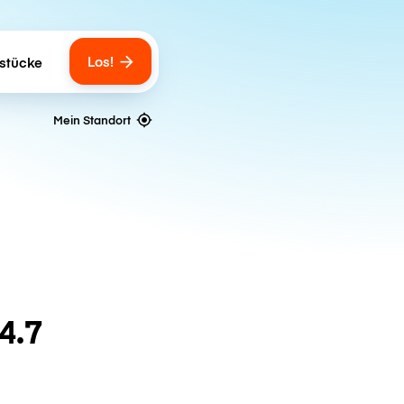
Los!
stücke
gs
Mein Standort
4.7