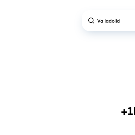
Location
+1