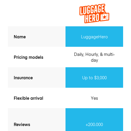
Name
LuggageHero
Daily, Hourly, & multi-
Pricing models
day
Insurance
Up to $3,000
Flexible arrival
Yes
Reviews
+200.000