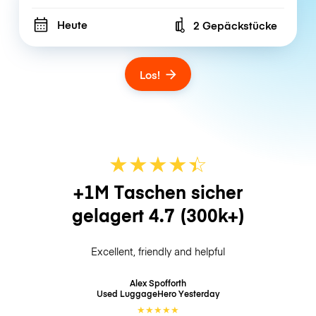
Heute
2 Gepäckstücke
Number of bags
Los!
★
★
★
★
☆
★
+1M Taschen sicher
gelagert
4.7
(300k+)
Excellent, friendly and helpful
Alex Spofforth
Used LuggageHero
Yesterday
★
★
★
★
★