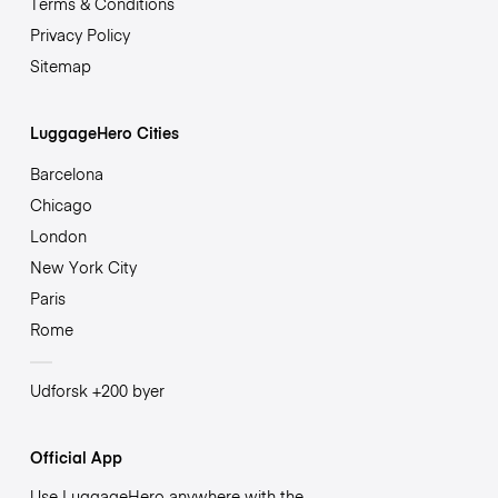
Terms & Conditions
Privacy Policy
Sitemap
LuggageHero Cities
Barcelona
Chicago
London
New York City
Paris
Rome
Udforsk +200 byer
Official App
Use LuggageHero anywhere with the