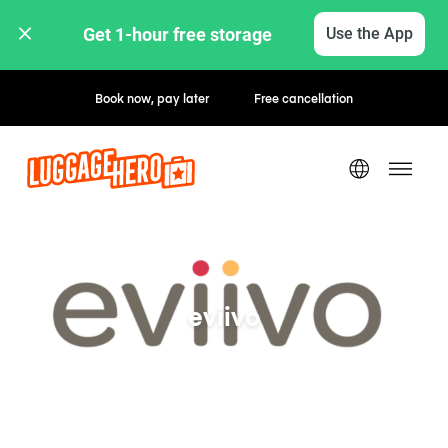
Get 1-hour free storage 
Use the App
Book now, pay later
Free cancellation
eviivo