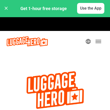
Get 1-hour free storage 
Use the App
Hourly / Daily Rates