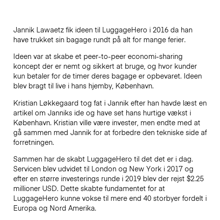
Jannik Lawaetz fik ideen til LuggageHero i 2016 da han
have trukket sin bagage rundt på alt for mange ferier.
Ideen var at skabe et peer-to-peer economi-sharing
koncept der er nemt og sikkert at bruge, og hvor kunder
kun betaler for de timer deres bagage er opbevaret. Ideen
blev bragt til live i hans hjemby, København.
Kristian Løkkegaard tog fat i Jannik efter han havde læst en
artikel om Janniks ide og have set hans hurtige vækst i
København. Kristian ville være invester, men endte med at
gå sammen med Jannik for at forbedre den tekniske side af
forretningen.
Sammen har de skabt LuggageHero til det det er i dag.
Servicen blev udvidet til London og New York i 2017 og
efter en større investerings runde i 2019 blev der rejst $2.25
millioner USD. Dette skabte fundamentet for at
LuggageHero kunne vokse til mere end 40 storbyer fordelt i
Europa og Nord Amerika.