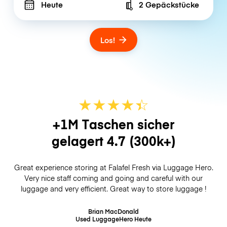
Heute
2 Gepäckstücke
Number of bags
Los!
★
★
★
★
☆
★
+1M Taschen sicher
gelagert
4.7
(300k+)
Great experience storing at Falafel Fresh via Luggage Hero.
Very nice staff coming and going and careful with our
luggage and very efficient. Great way to store luggage !
Brian MacDonald
Used LuggageHero
Heute