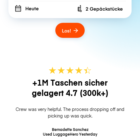
Heute
2 Gepäckstücke
Number of bags
Los!
★
★
★
★
☆
★
+1M Taschen sicher
gelagert
4.7
(300k+)
Crew was very helpful. The process dropping off and
picking up was quick.
Bernadette Sanchez
Used LuggageHero
Yesterday