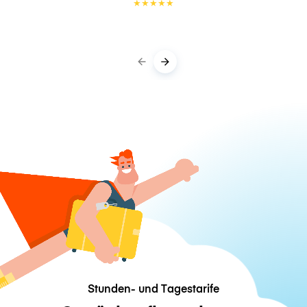
★
★
★
★
★
Stunden- und Tagestarife