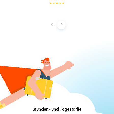
★
★
★
★
★
Stunden- und Tagestarife