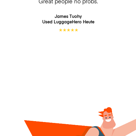
Great people no probs.
James Tuohy
Used LuggageHero
Heute
★
★
★
★
★