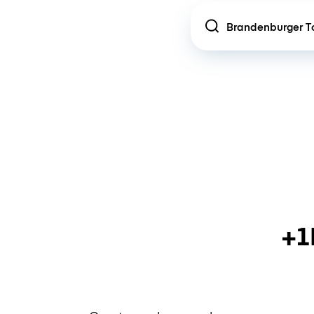
Location
+1