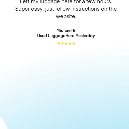
Left my luggage here for a few hours.
Super easy, just follow instructions on the
website.
Michael B
Used LuggageHero
Yesterday
★
★
★
★
★