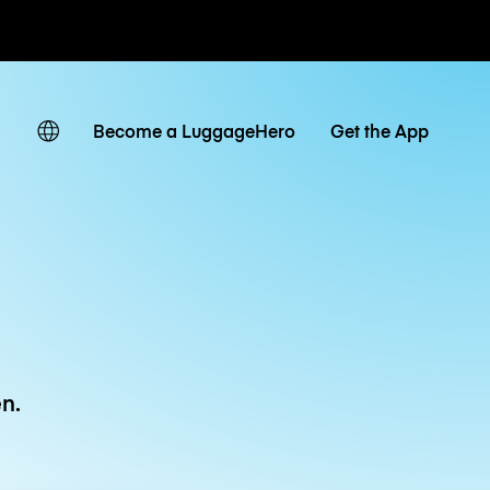
Tagestarife
Become a LuggageHero
Get the App
n.