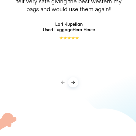
felt very safe giving the best western my
bags and would use them again!!
Lori Kupelian
Used LuggageHero
Heute
★
★
★
★
★