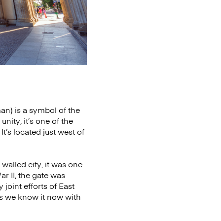
n) is a symbol of the
ity, it’s one of the
’s located just west of
walled city, it was one
r II, the gate was
joint efforts of East
as we know it now with