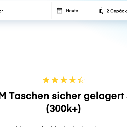
Heute
2 Gepäck
Number of ba
★
★
★
★
☆
★
M Taschen sicher gelagert
(300k+)