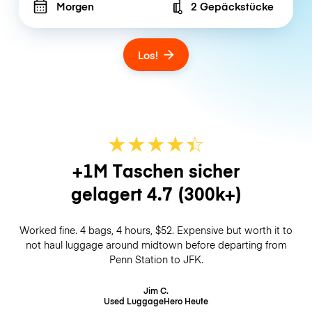
Morgen
2 Gepäckstücke
Number of bags
Los!
★
★
★
★
☆
★
+1M Taschen sicher
gelagert
4.7
(300k+)
Worked fine. 4 bags, 4 hours, $52. Expensive but worth it to
not haul luggage around midtown before departing from
Penn Station to JFK.
Jim C.
Used LuggageHero
Heute