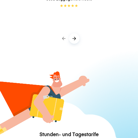
★
★
★
★
★
Stunden- und Tagestarife