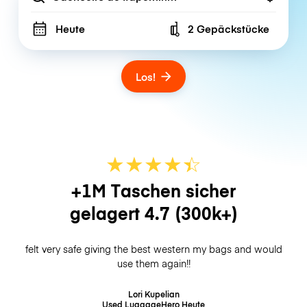
Heute
2 Gepäckstücke
Number of bags
Los!
★
★
★
★
☆
★
+1M Taschen sicher
gelagert
4.7
(300k+)
felt very safe giving the best western my bags and would
use them again!!
Lori Kupelian
Used LuggageHero
Heute