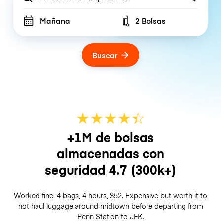
Mañana
2 Bolsas
Number of bags
Buscar
★
★
★
★
☆
★
+1M de bolsas
almacenadas con
seguridad
4.7
(300k+)
Worked fine. 4 bags, 4 hours, $52. Expensive but worth it to
not haul luggage around midtown before departing from
Penn Station to JFK.