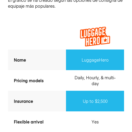
equipaje más populares.
Name
LuggageHero
Daily, Hourly, & multi-
Pricing models
day
Insurance
Up to $2,500
Flexible arrival
Yes