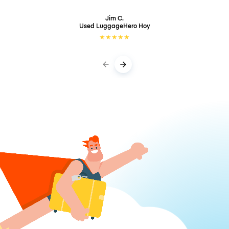
Jim C.
Used LuggageHero
Hoy
★
★
★
★
★