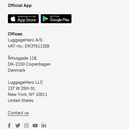
Official App
Offices:
LuggageHero A/S
VAT-no.: DK37611328
Århusgade 118,
DK-2150 Copenhagen
Denmark
LuggageHero LLC
137 W 25th St,
New York, NY 10011
United States
Contact us