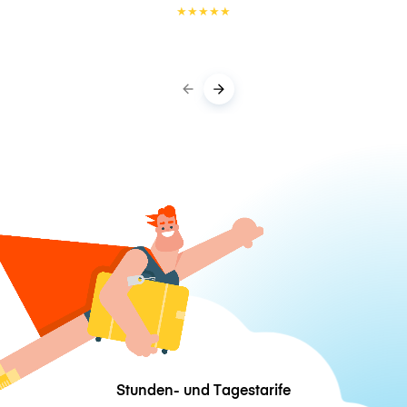
★
★
★
★
★
Stunden- und Tagestarife