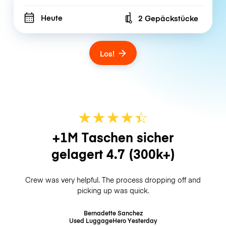
Heute
2 Gepäckstücke
Number of bags
Los!
★
★
★
★
☆
★
+1M Taschen sicher
gelagert
4.7
(300k+)
Crew was very helpful. The process dropping off and
picking up was quick.
Bernadette Sanchez
Used LuggageHero
Yesterday