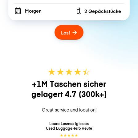
Morgen
2 Gepäckstücke
Number of bags
Los!
★
★
★
★
☆
★
+1M Taschen sicher
gelagert
4.7
(300k+)
Great service and location!
Laura Lesmes Iglesias
Used LuggageHero
Heute
★
★
★
★
★