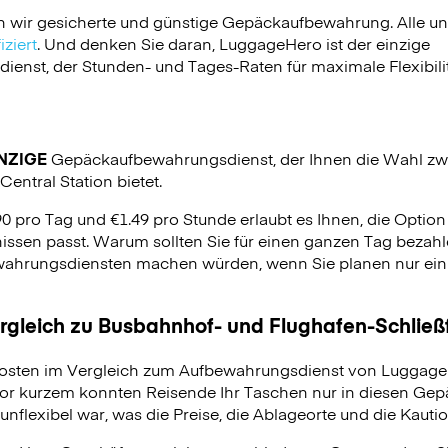
n wir gesicherte und günstige Gepäckaufbewahrung. Alle u
ziert
. Und denken Sie daran, LuggageHero ist der einzige
nst, der Stunden- und Tages-Raten für maximale Flexibilit
NZIGE
Gepäckaufbewahrungsdienst, der Ihnen die Wahl zw
entral Station bietet.
90 pro Tag und €1.49 pro Stunde erlaubt es Ihnen, die Optio
issen passt. Warum sollten Sie für einen ganzen Tag bezahle
hrungsdiensten machen würden, wenn Sie planen nur ein p
ergleich zu Busbahnhof- und Flughafen-Schlie
osten im Vergleich zum Aufbewahrungsdienst von LuggageH
vor kurzem konnten Reisende Ihr Taschen nur in diesen Ge
unflexibel war, was die Preise, die Ablageorte und die Kauti