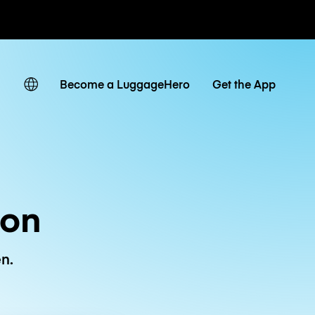
Tagestarife
Become a LuggageHero
Get the App
ion
n.