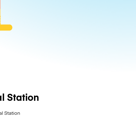
 Station
l Station