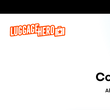
Jetzt buch
Co
A