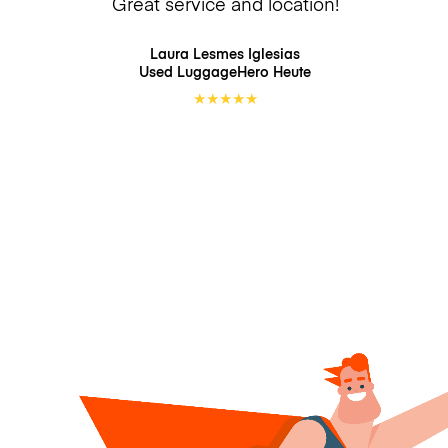
Great service and location!
Laura Lesmes Iglesias
Used LuggageHero
Heute
★
★
★
★
★