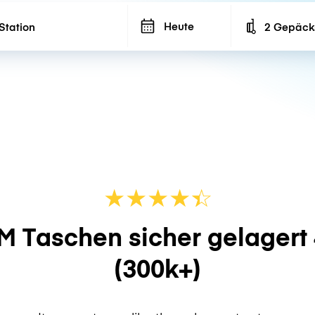
Heute
2 Gepäck
Number of ba
★
★
★
★
☆
★
M Taschen sicher gelagert
(300k+)