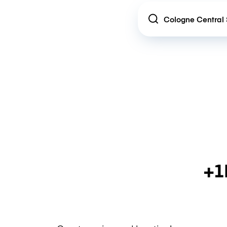
Location
+1