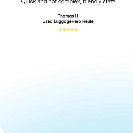
Quick and not complex, friendly staff!
Thomas H
Used LuggageHero
Heute
★
★
★
★
★