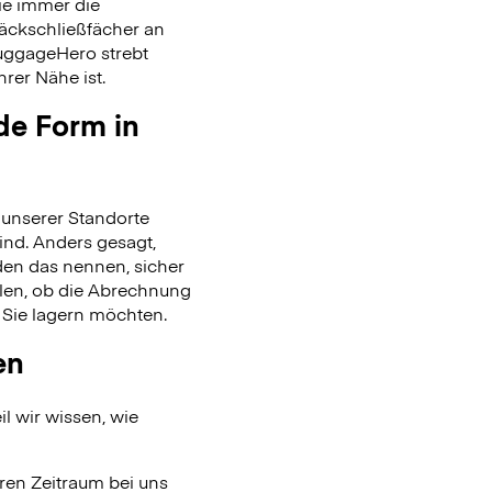
ie immer die
päckschließfächer an
uggageHero strebt
rer Nähe ist.
de Form in
unserer Standorte
ind. Anders gesagt,
en das nennen, sicher
len, ob die Abrechnung
 Sie lagern möchten.
en
l wir wissen, wie
ren Zeitraum bei uns