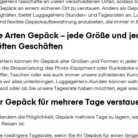
geHero Geschäfte an vielen verschiedenen Orten, sodass S
 Gepäck an einem sicheren Ort zu verstauen. Anders als Ge
ghäfen, bietet LuggageHero Stunden- und Tagesraten an. L
nd flexible Gepäckaufbewahrung anzubieten, die immer in Ih
le Arten Gepäck – jede Größe und je
üften Geschäften
Hero können Ihr Gepäck aller Größen und Formen in jeder 
 es die Skiausrüstung, das Photo-Equipment oder Rucksäcke s
fer, Taschen oder wie auch immer unsere zufriedenen Kund
da wir alles unterbringen. LuggageHero-Kunden können wäh
soll oder ob Sie unsere Tagesrate haben möchten, egal was
r Gepäck für mehrere Tage verstau
erdem die Möglichkeit, Gepäck mehrere Tage zu lagern, wei
 Reisen ist.
e niedrigere Tagesrate, wenn Sie Ihr Gepäck für einen länge