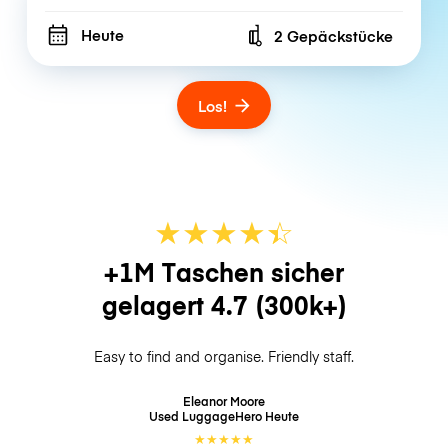
Heute
2 Gepäckstücke
Number of bags
Los!
★
★
★
★
☆
★
+1M Taschen sicher
gelagert
4.7
(300k+)
Easy to find and organise. Friendly staff.
Eleanor Moore
Used LuggageHero
Heute
★
★
★
★
★