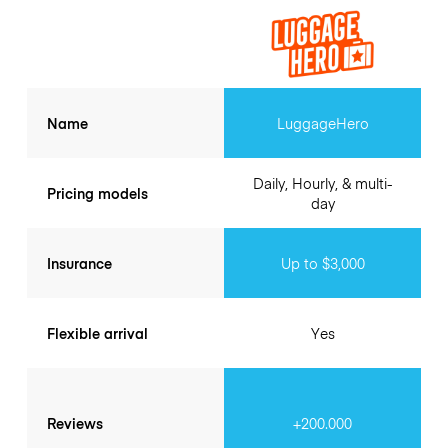
Name
LuggageHero
Daily, Hourly, & multi-
Pricing models
day
Insurance
Up to $3,000
Flexible arrival
Yes
Reviews
+200.000